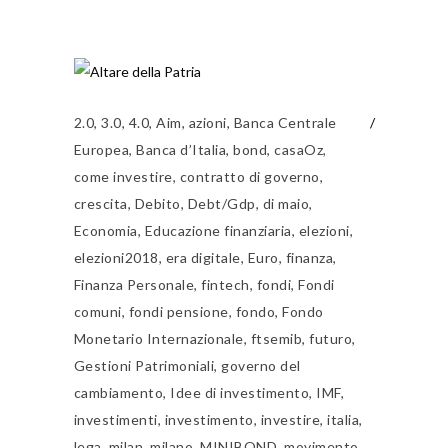
2.0
,
3.0
,
4.0
,
Aim
,
azioni
,
Banca Centrale
Europea
,
Banca d’Italia
,
bond
,
casaOz
,
come investire
,
contratto di governo
,
crescita
,
Debito
,
Debt/Gdp
,
di maio
,
Economia
,
Educazione finanziaria
,
elezioni
,
elezioni2018
,
era digitale
,
Euro
,
finanza
,
Finanza Personale
,
fintech
,
fondi
,
Fondi
comuni
,
fondi pensione
,
fondo
,
Fondo
Monetario Internazionale
,
ftsemib
,
futuro
,
Gestioni Patrimoniali
,
governo del
cambiamento
,
Idee di investimento
,
IMF
,
investimenti
,
investimento
,
investire
,
italia
,
lega
,
milan
,
milano
,
MINIBOND
,
movimento