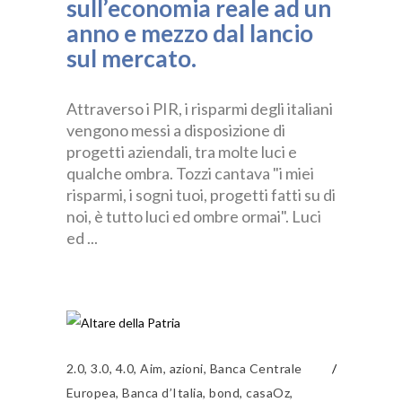
sull’economia reale ad un
anno e mezzo dal lancio
sul mercato.
Attraverso i PIR, i risparmi degli italiani
vengono messi a disposizione di
progetti aziendali, tra molte luci e
qualche ombra. Tozzi cantava "i miei
risparmi, i sogni tuoi, progetti fatti su di
noi, è tutto luci ed ombre ormai". Luci
ed
2.0
,
3.0
,
4.0
,
Aim
,
azioni
,
Banca Centrale
Europea
,
Banca d’Italia
,
bond
,
casaOz
,