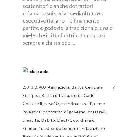
sostenitori e anche detrattori
chiamano sui social media il nuovo
esecutivo italiano — è finalmente
partito e gode della tradizionale luna di
miele che i cittadini tributano quasi
sempre a chi si siede
2.0
,
3.0
,
4.0
,
Aim
,
azioni
,
Banca Centrale
Europea
,
Banca d’Italia
,
bond
,
Carlo
Cottarelli
,
casaOz
,
caterina caselli
,
come
investire
,
contratto di governo
,
cottarelli
,
crescita
,
Debito
,
Debt/Gdp
,
di maio
,
Economia
,
edoardo bennato
,
Educazione
finanziaria
,
elezioni
,
elezioni2018
,
era