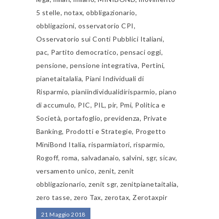
5 stelle
,
notax
,
obbligazionario
,
obbligazioni
,
osservatorio CPI
,
Osservatorio sui Conti Pubblici Italiani
,
pac
,
Partito democratico
,
pensaci oggi
,
pensione
,
pensione integrativa
,
Pertini
,
pianetaitalalia
,
Piani Individuali di
Risparmio
,
pianiindividualidirisparmio
,
piano
di accumulo
,
PIC
,
PIL
,
pir
,
Pmi
,
Politica e
Società
,
portafoglio
,
previdenza
,
Private
Banking
,
Prodotti e Strategie
,
Progetto
MiniBond Italia
,
risparmiatori
,
risparmio
,
Rogoff
,
roma
,
salvadanaio
,
salvini
,
sgr
,
sicav
,
versamento unico
,
zenit
,
zenit
obbligazionario
,
zenit sgr
,
zenitpianetaitalia
,
zero tasse
,
zero Tax
,
zerotax
,
Zerotaxpir
21 Maggio 2018