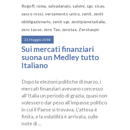
Rogoff
,
roma
,
salvadanaio
,
salvini
,
sgr
,
sicav
,
vasco rossi
,
versamento unico
,
zenit
,
zenit
obbligazionario
,
zenit sgr
,
zenitpianetaitalia
,
zero tasse
,
zero Tax
,
zerotax
,
Zerotaxpir
21 Maggio 2018
Sui mercati finanziari
suona un Medley tutto
Italiano
Dopo le elezioni politiche di marzo, i
mercati finanziari avevano concesso
all’Italia un periodo di grazia, quasi non
volessero dar peso all’impasse politico
in cui il Paese si trovava. L’attesa è
finita, e la volatilità è arrivata, sulle
note di