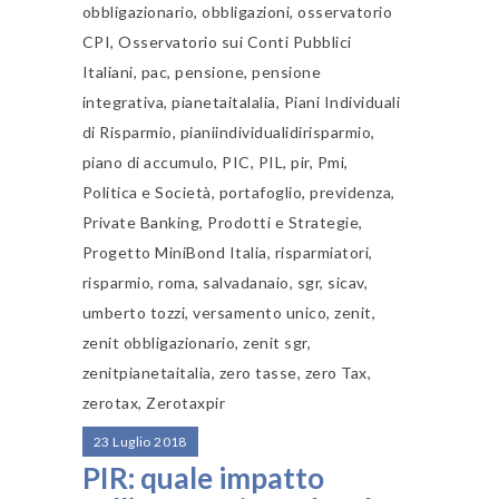
obbligazionario
,
obbligazioni
,
osservatorio
CPI
,
Osservatorio sui Conti Pubblici
Italiani
,
pac
,
pensione
,
pensione
integrativa
,
pianetaitalalia
,
Piani Individuali
di Risparmio
,
pianiindividualidirisparmio
,
piano di accumulo
,
PIC
,
PIL
,
pir
,
Pmi
,
Politica e Società
,
portafoglio
,
previdenza
,
Private Banking
,
Prodotti e Strategie
,
Progetto MiniBond Italia
,
risparmiatori
,
risparmio
,
roma
,
salvadanaio
,
sgr
,
sicav
,
umberto tozzi
,
versamento unico
,
zenit
,
zenit obbligazionario
,
zenit sgr
,
zenitpianetaitalia
,
zero tasse
,
zero Tax
,
zerotax
,
Zerotaxpir
23 Luglio 2018
PIR: quale impatto