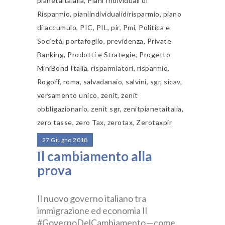
pianetaitalalia
,
Piani Individuali di
Risparmio
,
pianiindividualidirisparmio
,
piano
di accumulo
,
PIC
,
PIL
,
pir
,
Pmi
,
Politica e
Società
,
portafoglio
,
previdenza
,
Private
Banking
,
Prodotti e Strategie
,
Progetto
MiniBond Italia
,
risparmiatori
,
risparmio
,
Rogoff
,
roma
,
salvadanaio
,
salvini
,
sgr
,
sicav
,
versamento unico
,
zenit
,
zenit
obbligazionario
,
zenit sgr
,
zenitpianetaitalia
,
zero tasse
,
zero Tax
,
zerotax
,
Zerotaxpir
27 Giugno 2018
Il cambiamento alla
prova
Il nuovo governo italiano tra
immigrazione ed economia Il
#GovernoDelCambiamento — come