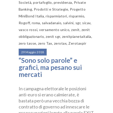
Società
,
portafoglio
,
previdenza
,
Private
Banking
,
Prodotti e Strategie
,
Progetto
MiniBond Italia
,
risparmiatori
,
risparmio
,
Rogoff
,
roma
,
salvadanaio
,
salvini
,
sgr
,
sicav
,
vasco rossi
,
versamento unico
,
zenit
,
zenit
obbligazionario
,
zenit sgr
,
zenitpianetaitalia
,
zero tasse
,
zero Tax
,
zerotax
,
Zerotaxpir
29 Maggio 2018
“Sono solo parole” e
grafici, ma pesano sui
mercati
In campagna elettorale le posizioni
anti-euro si erano calmierate, è
bastata però una vecchia bozza di
contratto di governo ad innescare le
preoccupazioni legate alla parola EXIT.