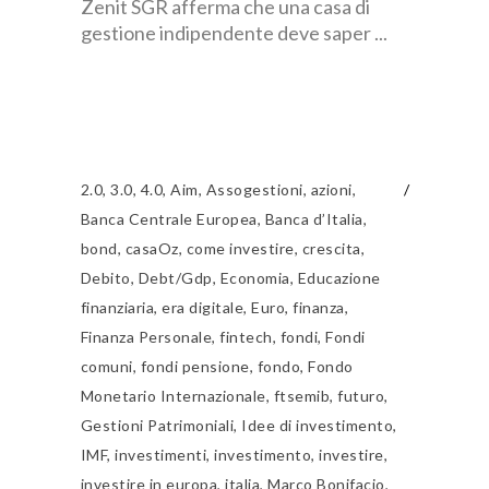
Zenit SGR afferma che una casa di
gestione indipendente deve saper
2.0
,
3.0
,
4.0
,
Aim
,
Assogestioni
,
azioni
,
Banca Centrale Europea
,
Banca d’Italia
,
bond
,
casaOz
,
come investire
,
crescita
,
Debito
,
Debt/Gdp
,
Economia
,
Educazione
finanziaria
,
era digitale
,
Euro
,
finanza
,
Finanza Personale
,
fintech
,
fondi
,
Fondi
comuni
,
fondi pensione
,
fondo
,
Fondo
Monetario Internazionale
,
ftsemib
,
futuro
,
Gestioni Patrimoniali
,
Idee di investimento
,
IMF
,
investimenti
,
investimento
,
investire
,
investire in europa
,
italia
,
Marco Bonifacio
,