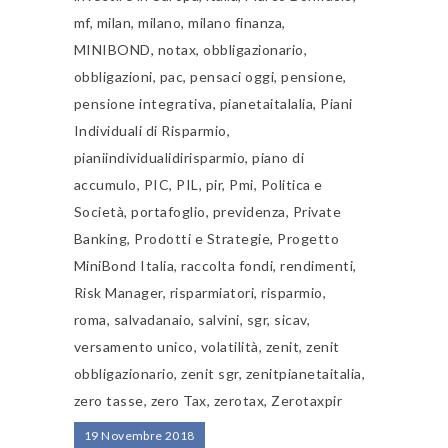
mf
,
milan
,
milano
,
milano finanza
,
MINIBOND
,
notax
,
obbligazionario
,
obbligazioni
,
pac
,
pensaci oggi
,
pensione
,
pensione integrativa
,
pianetaitalalia
,
Piani
Individuali di Risparmio
,
pianiindividualidirisparmio
,
piano di
accumulo
,
PIC
,
PIL
,
pir
,
Pmi
,
Politica e
Società
,
portafoglio
,
previdenza
,
Private
Banking
,
Prodotti e Strategie
,
Progetto
MiniBond Italia
,
raccolta fondi
,
rendimenti
,
Risk Manager
,
risparmiatori
,
risparmio
,
roma
,
salvadanaio
,
salvini
,
sgr
,
sicav
,
versamento unico
,
volatilità
,
zenit
,
zenit
obbligazionario
,
zenit sgr
,
zenitpianetaitalia
,
zero tasse
,
zero Tax
,
zerotax
,
Zerotaxpir
19 Novembre 2018