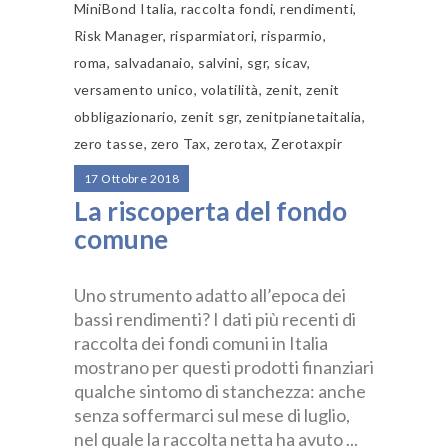
MiniBond Italia
,
raccolta fondi
,
rendimenti
,
Risk Manager
,
risparmiatori
,
risparmio
,
roma
,
salvadanaio
,
salvini
,
sgr
,
sicav
,
versamento unico
,
volatilità
,
zenit
,
zenit
obbligazionario
,
zenit sgr
,
zenitpianetaitalia
,
zero tasse
,
zero Tax
,
zerotax
,
Zerotaxpir
17 Ottobre 2018
La riscoperta del fondo
comune
Uno strumento adatto all’epoca dei
bassi rendimenti? I dati più recenti di
raccolta dei fondi comuni in Italia
mostrano per questi prodotti finanziari
qualche sintomo di stanchezza: anche
senza soffermarci sul mese di luglio,
nel quale la raccolta netta ha avuto