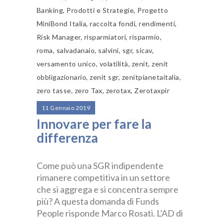
Banking
,
Prodotti e Strategie
,
Progetto
MiniBond Italia
,
raccolta fondi
,
rendimenti
,
Risk Manager
,
risparmiatori
,
risparmio
,
roma
,
salvadanaio
,
salvini
,
sgr
,
sicav
,
versamento unico
,
volatilità
,
zenit
,
zenit
obbligazionario
,
zenit sgr
,
zenitpianetaitalia
,
zero tasse
,
zero Tax
,
zerotax
,
Zerotaxpir
11 Gennaio 2019
Innovare per fare la
differenza
Come può una SGR indipendente
rimanere competitiva in un settore
che si aggrega e si concentra sempre
più? A questa domanda di Funds
People risponde Marco Rosati. L’AD di