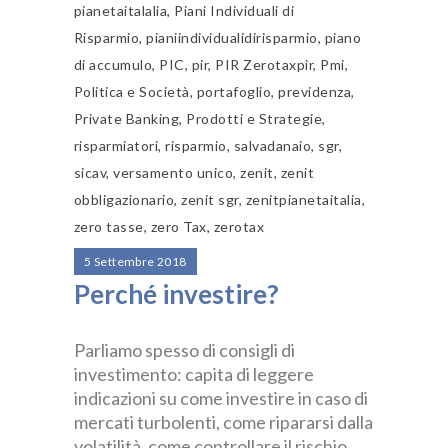
pianetaitalalia
,
Piani Individuali di
Risparmio
,
pianiindividualidirisparmio
,
piano
di accumulo
,
PIC
,
pir
,
PIR Zerotaxpir
,
Pmi
,
Politica e Società
,
portafoglio
,
previdenza
,
Private Banking
,
Prodotti e Strategie
,
risparmiatori
,
risparmio
,
salvadanaio
,
sgr
,
sicav
,
versamento unico
,
zenit
,
zenit
obbligazionario
,
zenit sgr
,
zenitpianetaitalia
,
zero tasse
,
zero Tax
,
zerotax
5 Settembre 2018
Perché investire?
Parliamo spesso di consigli di
investimento: capita di leggere
indicazioni su come investire in caso di
mercati turbolenti, come ripararsi dalla
volatilità, come controllare il rischio.