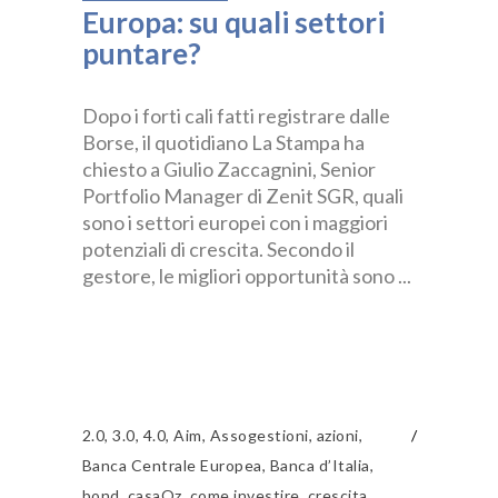
Europa: su quali settori
puntare?
Dopo i forti cali fatti registrare dalle
Borse, il quotidiano La Stampa ha
chiesto a Giulio Zaccagnini, Senior
Portfolio Manager di Zenit SGR, quali
sono i settori europei con i maggiori
potenziali di crescita. Secondo il
gestore, le migliori opportunità sono
2.0
,
3.0
,
4.0
,
Aim
,
Assogestioni
,
azioni
,
Banca Centrale Europea
,
Banca d’Italia
,
bond
,
casaOz
,
come investire
,
crescita
,