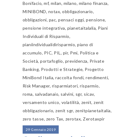
Bonifacio
,
mf
,
milan
,
milano
,
milano finanza
,
MINIBOND
,
notax
,
obbligazionario
,
obbligazioni
,
pac
,
pensaci oggi
,
pensione
,
pensione integrativa
,
pianetaitalalia
,
Piani
Individuali di Risparmio
,
pianiindividualidirisparmio
,
piano di
accumulo
,
PIC
,
PIL
,
pir
,
Pmi
,
Politica e
Società
,
portafoglio
,
previdenza
,
Private
Banking
,
Prodotti e Strategie
,
Progetto
MiniBond Italia
,
raccolta fondi
,
rendimenti
,
Risk Manager
,
risparmiatori
,
risparmio
,
roma
,
salvadanaio
,
salvini
,
sgr
,
sicav
,
versamento unico
,
volatilità
,
zenit
,
zenit
obbligazionario
,
zenit sgr
,
zenitpianetaitalia
,
zero tasse
,
zero Tax
,
zerotax
,
Zerotaxpir
29 Gennaio 2019