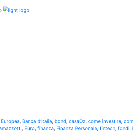
 Europea
,
Banca d’Italia
,
bond
,
casaOz
,
come investire
,
con
ramazzotti
,
Euro
,
finanza
,
Finanza Personale
,
fintech
,
fondi
,