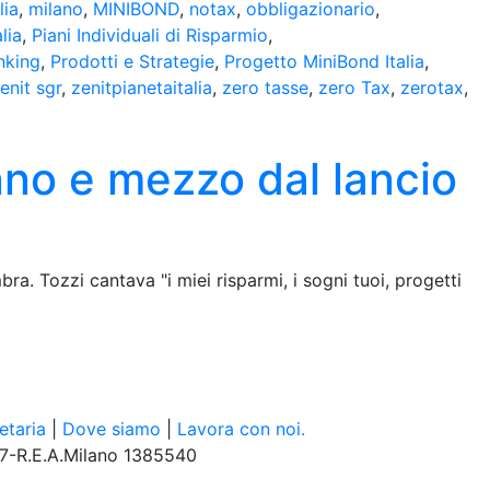
lia
,
milano
,
MINIBOND
,
notax
,
obbligazionario
,
lia
,
Piani Individuali di Risparmio
,
nking
,
Prodotti e Strategie
,
Progetto MiniBond Italia
,
enit sgr
,
zenitpianetaitalia
,
zero tasse
,
zero Tax
,
zerotax
,
nno e mezzo dal lancio
bra. Tozzi cantava "i miei risparmi, i sogni tuoi, progetti
etaria
|
Dove siamo
|
Lavora con noi.
57-R.E.A.Milano 1385540