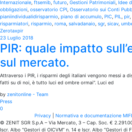
Internazionale
,
ftsemib
,
futuro
,
Gestioni Patrimoniali
,
Idee d
obbligazioni
,
osservatorio CPI
,
Osservatorio sui Conti Pubbli
pianiindividualidirisparmio
,
piano di accumulo
,
PIC
,
PIL
,
pir
risparmiatori
,
risparmio
,
roma
,
salvadanaio
,
sgr
,
sicav
,
umbe
Zerotaxpir
23 Luglio 2018
PIR: quale impatto sull
sul mercato.
Attraverso i PIR, i risparmi degli italiani vengono messi a d
fatti su di noi, è tutto luci ed ombre ormai". Luci ed
by
zenitonline - Team
Press
0
Privacy
|
Normativa e documentazione MIF
© ZENIT SGR S.p.A – Via Mercato, 3 – Cap. Soc. € 2.291.00
Iscr. Albo “Gestori di OICVM” n. 14 e Iscr. Albo “Gestori di