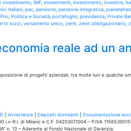
i investimento
,
IMF
,
investimenti
,
investimento
,
investire
,
ita
ci Italiani
,
pac
,
pensione
,
pensione integrativa
,
pianetaitala
,
Pmi
,
Politica e Società
,
portafoglio
,
previdenza
,
Private Ba
rto tozzi
,
versamento unico
,
zenit
,
zenit obbligazionario
,
z
’economia reale ad un a
isposizione di progetti aziendali, tra molte luci e qualche om
ID
|
Avvertenze
|
Depositi dormienti
|
Documentazione soci
0 i.v-R.I. di Milano e C.F. 04203011004 – P.IVA 115653901
 FIA” n. 13 – Aderente al Fondo Nazionale di Garanzia.