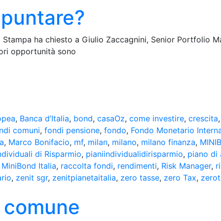
i puntare?
 La Stampa ha chiesto a Giulio Zaccagnini, Senior Portfolio M
iori opportunità sono
opea
,
Banca d’Italia
,
bond
,
casaOz
,
come investire
,
crescita
ndi comuni
,
fondi pensione
,
fondo
,
Fondo Monetario Intern
ia
,
Marco Bonifacio
,
mf
,
milan
,
milano
,
milano finanza
,
MINI
ndividuali di Risparmio
,
pianiindividualidirisparmio
,
piano di
MiniBond Italia
,
raccolta fondi
,
rendimenti
,
Risk Manager
,
r
ario
,
zenit sgr
,
zenitpianetaitalia
,
zero tasse
,
zero Tax
,
zero
o comune