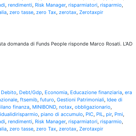
ndi
,
rendimenti
,
Risk Manager
,
risparmiatori
,
risparmio
,
alia
,
zero tasse
,
zero Tax
,
zerotax
,
Zerotaxpir
sta domanda di Funds People risponde Marco Rosati. L’AD
,
Debito
,
Debt/Gdp
,
Economia
,
Educazione finanziaria
,
era
azionale
,
ftsemib
,
futuro
,
Gestioni Patrimoniali
,
Idee di
ilano finanza
,
MINIBOND
,
notax
,
obbligazionario
,
vidualidirisparmio
,
piano di accumulo
,
PIC
,
PIL
,
pir
,
Pmi
,
ndi
,
rendimenti
,
Risk Manager
,
risparmiatori
,
risparmio
,
alia
,
zero tasse
,
zero Tax
,
zerotax
,
Zerotaxpir