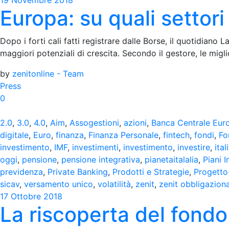
19 Novembre 2018
Europa: su quali settor
Dopo i forti cali fatti registrare dalle Borse, il quotidiano
maggiori potenziali di crescita. Secondo il gestore, le migl
by
zenitonline - Team
Press
0
2.0
,
3.0
,
4.0
,
Aim
,
Assogestioni
,
azioni
,
Banca Centrale Eur
digitale
,
Euro
,
finanza
,
Finanza Personale
,
fintech
,
fondi
,
Fo
investimento
,
IMF
,
investimenti
,
investimento
,
investire
,
ital
oggi
,
pensione
,
pensione integrativa
,
pianetaitalalia
,
Piani I
previdenza
,
Private Banking
,
Prodotti e Strategie
,
Progetto 
sicav
,
versamento unico
,
volatilità
,
zenit
,
zenit obbligazion
17 Ottobre 2018
La riscoperta del fond