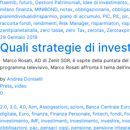
ftsemib
,
futuro
,
Gestioni Patrimoniali
,
Idee di investimento
,
milano finanza
,
MINIBOND
,
notax
,
obbligazionario
,
obbligaz
pianiindividualidirisparmio
,
piano di accumulo
,
PIC
,
PIL
,
pir
raccolta fondi
,
rendimenti
,
Risk Manager
,
risparmiatori
,
ris
zenitpianetaitalia
,
zero tasse
,
zero Tax
,
zerotax
,
Zerotaxpir
29 Gennaio 2019
Quali strategie di inves
Marco Rosati, AD di Zenit SGR, è ospite della puntata del
programma televisivo, Marco Rosati affronta il tema dell’in
by
Andrea Doniselli
Press
,
video
0
2.0
,
3.0
,
4.0
,
Aim
,
Assogestioni
,
azioni
,
Banca Centrale Eur
digitale
,
Euro
,
finanza
,
Finanza Personale
,
fintech
,
fondi
,
Fo
investimento
,
IMF
,
investimenti
,
investimento
,
investire
,
inv
obbligazioni
,
pac
,
pensaci oggi
,
pensione
,
pensione integra