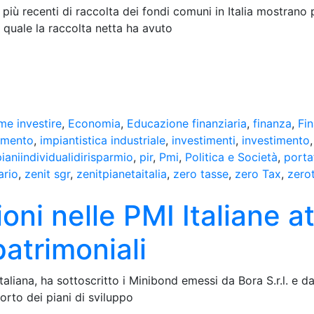
più recenti di raccolta dei fondi comuni in Italia mostrano 
 quale la raccolta netta ha avuto
me investire
,
Economia
,
Educazione finanziaria
,
finanza
,
Fi
timento
,
impiantistica industriale
,
investimenti
,
investimento
pianiindividualidirisparmio
,
pir
,
Pmi
,
Politica e Società
,
porta
ario
,
zenit sgr
,
zenitpianetaitalia
,
zero tasse
,
zero Tax
,
zero
oni nelle PMI Italiane a
patrimoniali
liana, ha sottoscritto i Minibond emessi da Bora S.r.l. e da 
orto dei piani di sviluppo