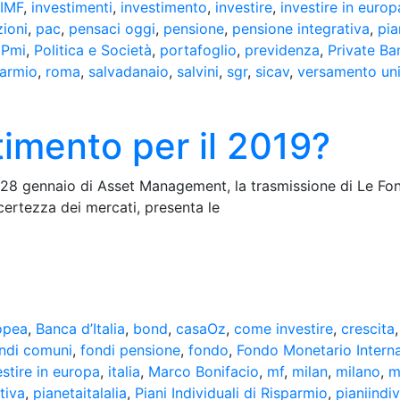
IMF
,
investimenti
,
investimento
,
investire
,
investire in europ
ioni
,
pac
,
pensaci oggi
,
pensione
,
pensione integrativa
,
pia
,
Pmi
,
Politica e Società
,
portafoglio
,
previdenza
,
Private Ba
parmio
,
roma
,
salvadanaio
,
salvini
,
sgr
,
sicav
,
versamento un
timento per il 2019?
 28 gennaio di Asset Management, la trasmissione di Le Fon
certezza dei mercati, presenta le
opea
,
Banca d’Italia
,
bond
,
casaOz
,
come investire
,
crescita
ndi comuni
,
fondi pensione
,
fondo
,
Fondo Monetario Intern
estire in europa
,
italia
,
Marco Bonifacio
,
mf
,
milan
,
milano
,
m
tiva
,
pianetaitalalia
,
Piani Individuali di Risparmio
,
pianiindi