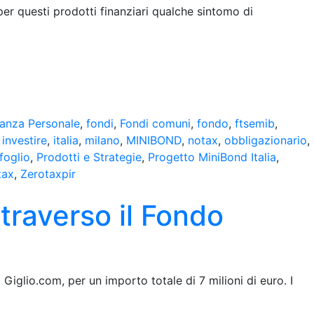
per questi prodotti finanziari qualche sintomo di
nanza Personale
,
fondi
,
Fondi comuni
,
fondo
,
ftsemib
,
,
investire
,
italia
,
milano
,
MINIBOND
,
notax
,
obbligazionario
,
foglio
,
Prodotti e Strategie
,
Progetto MiniBond Italia
,
tax
,
Zerotaxpir
ttraverso il Fondo
Giglio.com, per un importo totale di 7 milioni di euro. I