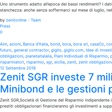
Uno strumento adatto all’epoca dei bassi rendimenti? I dati 
stanchezza: anche senza soffermarci sul mese di luglio, nel
by
zenitonline - Team
Press
0
Aim
,
azioni
,
Banca d’Italia
,
bond
,
bora
,
bora srl
,
casaOz
,
co
futuro
,
general contractor
,
giglio
,
giglio.com
,
Idee di inves
obbligazioni
,
pianetaitalalia
,
Piani Individuali di Risparmio
,
risparmiatori
,
risparmio
,
sgr
,
sicilia
,
zenit
,
zenit obbligazion
12 Settembre 2018
Zenit SGR investe 7 mili
Minibond e le gestioni 
Zenit SGR,Società di Gestione del Risparmio indipendente ita
prestiti obbligazionari finanzieranno gli investimenti a supp