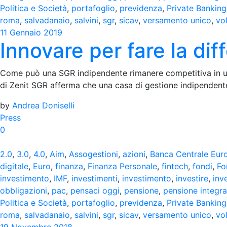
Politica e Società
,
portafoglio
,
previdenza
,
Private Banking
roma
,
salvadanaio
,
salvini
,
sgr
,
sicav
,
versamento unico
,
vol
11 Gennaio 2019
Innovare per fare la dif
Come può una SGR indipendente rimanere competitiva in un
di Zenit SGR afferma che una casa di gestione indipenden
by
Andrea Doniselli
Press
0
2.0
,
3.0
,
4.0
,
Aim
,
Assogestioni
,
azioni
,
Banca Centrale Eur
digitale
,
Euro
,
finanza
,
Finanza Personale
,
fintech
,
fondi
,
Fo
investimento
,
IMF
,
investimenti
,
investimento
,
investire
,
inv
obbligazioni
,
pac
,
pensaci oggi
,
pensione
,
pensione integra
Politica e Società
,
portafoglio
,
previdenza
,
Private Banking
roma
,
salvadanaio
,
salvini
,
sgr
,
sicav
,
versamento unico
,
vol