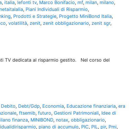
a
,
italia
,
lefonti tv
,
Marco Bonifacio
,
mf
,
milan
,
milano
,
netaitalalia
,
Piani Individuali di Risparmio
,
nking
,
Prodotti e Strategie
,
Progetto MiniBond Italia
,
ico
,
volatilità
,
zenit
,
zenit obbligazionario
,
zenit sgr
,
ti TV dedicata al risparmio gestito. Nel corso del
,
Debito
,
Debt/Gdp
,
Economia
,
Educazione finanziaria
,
era
azionale
,
ftsemib
,
futuro
,
Gestioni Patrimoniali
,
Idee di
ilano finanza
,
MINIBOND
,
notax
,
obbligazionario
,
vidualidirisparmio
,
piano di accumulo
,
PIC
,
PIL
,
pir
,
Pmi
,