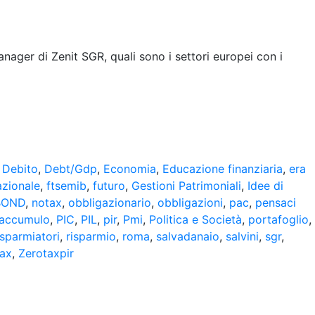
anager di Zenit SGR, quali sono i settori europei con i
,
Debito
,
Debt/Gdp
,
Economia
,
Educazione finanziaria
,
era
azionale
,
ftsemib
,
futuro
,
Gestioni Patrimoniali
,
Idee di
BOND
,
notax
,
obbligazionario
,
obbligazioni
,
pac
,
pensaci
 accumulo
,
PIC
,
PIL
,
pir
,
Pmi
,
Politica e Società
,
portafoglio
,
isparmiatori
,
risparmio
,
roma
,
salvadanaio
,
salvini
,
sgr
,
tax
,
Zerotaxpir