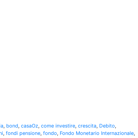
ia
,
bond
,
casaOz
,
come investire
,
crescita
,
Debito
,
ni
,
fondi pensione
,
fondo
,
Fondo Monetario Internazionale
,