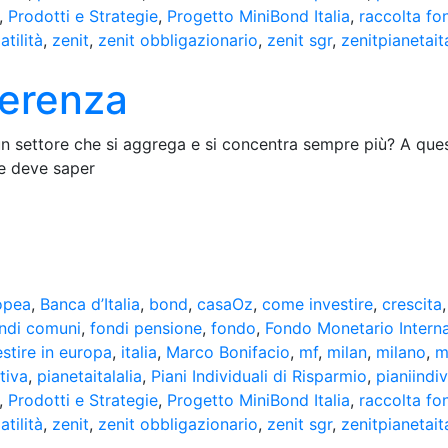
,
Prodotti e Strategie
,
Progetto MiniBond Italia
,
raccolta fo
atilità
,
zenit
,
zenit obbligazionario
,
zenit sgr
,
zenitpianetait
ferenza
 settore che si aggrega e si concentra sempre più? A que
te deve saper
opea
,
Banca d’Italia
,
bond
,
casaOz
,
come investire
,
crescita
ndi comuni
,
fondi pensione
,
fondo
,
Fondo Monetario Intern
estire in europa
,
italia
,
Marco Bonifacio
,
mf
,
milan
,
milano
,
m
tiva
,
pianetaitalalia
,
Piani Individuali di Risparmio
,
pianiindi
,
Prodotti e Strategie
,
Progetto MiniBond Italia
,
raccolta fo
atilità
,
zenit
,
zenit obbligazionario
,
zenit sgr
,
zenitpianetait