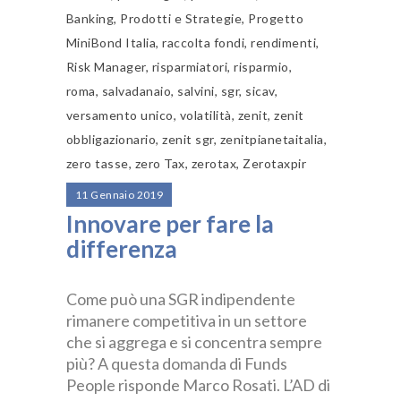
Banking
,
Prodotti e Strategie
,
Progetto
MiniBond Italia
,
raccolta fondi
,
rendimenti
,
Risk Manager
,
risparmiatori
,
risparmio
,
roma
,
salvadanaio
,
salvini
,
sgr
,
sicav
,
versamento unico
,
volatilità
,
zenit
,
zenit
obbligazionario
,
zenit sgr
,
zenitpianetaitalia
,
zero tasse
,
zero Tax
,
zerotax
,
Zerotaxpir
11 Gennaio 2019
Innovare per fare la
differenza
Come può una SGR indipendente
rimanere competitiva in un settore
che si aggrega e si concentra sempre
più? A questa domanda di Funds
People risponde Marco Rosati. L’AD di