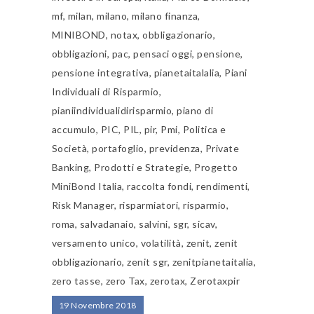
mf
,
milan
,
milano
,
milano finanza
,
MINIBOND
,
notax
,
obbligazionario
,
obbligazioni
,
pac
,
pensaci oggi
,
pensione
,
pensione integrativa
,
pianetaitalalia
,
Piani
Individuali di Risparmio
,
pianiindividualidirisparmio
,
piano di
accumulo
,
PIC
,
PIL
,
pir
,
Pmi
,
Politica e
Società
,
portafoglio
,
previdenza
,
Private
Banking
,
Prodotti e Strategie
,
Progetto
MiniBond Italia
,
raccolta fondi
,
rendimenti
,
Risk Manager
,
risparmiatori
,
risparmio
,
roma
,
salvadanaio
,
salvini
,
sgr
,
sicav
,
versamento unico
,
volatilità
,
zenit
,
zenit
obbligazionario
,
zenit sgr
,
zenitpianetaitalia
,
zero tasse
,
zero Tax
,
zerotax
,
Zerotaxpir
19 Novembre 2018