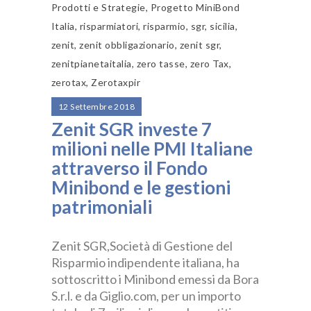
Prodotti e Strategie
,
Progetto MiniBond
Italia
,
risparmiatori
,
risparmio
,
sgr
,
sicilia
,
zenit
,
zenit obbligazionario
,
zenit sgr
,
zenitpianetaitalia
,
zero tasse
,
zero Tax
,
zerotax
,
Zerotaxpir
12 Settembre 2018
Zenit SGR investe 7
milioni nelle PMI Italiane
attraverso il Fondo
Minibond e le gestioni
patrimoniali
Zenit SGR,Società di Gestione del
Risparmio indipendente italiana, ha
sottoscritto i Minibond emessi da Bora
S.r.l. e da Giglio.com, per un importo