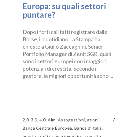
Europa: su quali settori
puntare?
Dopo i forti cali fatti registrare dalle
Borse, il quotidiano La Stampa ha
chiesto a Giulio Zaccagnini, Senior
Portfolio Manager di Zenit SGR, quali
sono i settori europei con i maggiori
potenziali di crescita. Secondo il
gestore, le migliori opportunità sono
2.0
,
3.0
,
4.0
,
Aim
,
Assogestioni
,
azioni
,
Banca Centrale Europea
,
Banca d’Italia
,
bond
,
casaOz
,
come investire
,
crescita
,