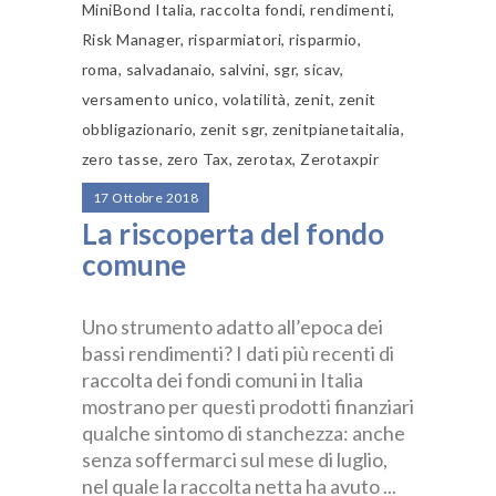
MiniBond Italia
,
raccolta fondi
,
rendimenti
,
Risk Manager
,
risparmiatori
,
risparmio
,
roma
,
salvadanaio
,
salvini
,
sgr
,
sicav
,
versamento unico
,
volatilità
,
zenit
,
zenit
obbligazionario
,
zenit sgr
,
zenitpianetaitalia
,
zero tasse
,
zero Tax
,
zerotax
,
Zerotaxpir
17 Ottobre 2018
La riscoperta del fondo
comune
Uno strumento adatto all’epoca dei
bassi rendimenti? I dati più recenti di
raccolta dei fondi comuni in Italia
mostrano per questi prodotti finanziari
qualche sintomo di stanchezza: anche
senza soffermarci sul mese di luglio,
nel quale la raccolta netta ha avuto