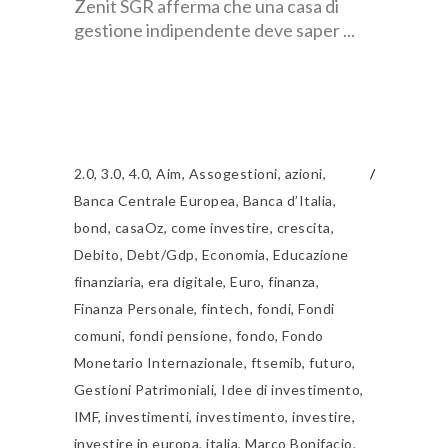
Zenit SGR afferma che una casa di
gestione indipendente deve saper
2.0
,
3.0
,
4.0
,
Aim
,
Assogestioni
,
azioni
,
Banca Centrale Europea
,
Banca d’Italia
,
bond
,
casaOz
,
come investire
,
crescita
,
Debito
,
Debt/Gdp
,
Economia
,
Educazione
finanziaria
,
era digitale
,
Euro
,
finanza
,
Finanza Personale
,
fintech
,
fondi
,
Fondi
comuni
,
fondi pensione
,
fondo
,
Fondo
Monetario Internazionale
,
ftsemib
,
futuro
,
Gestioni Patrimoniali
,
Idee di investimento
,
IMF
,
investimenti
,
investimento
,
investire
,
investire in europa
,
italia
,
Marco Bonifacio
,