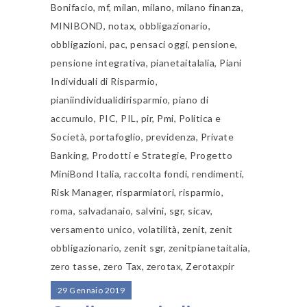
Bonifacio
,
mf
,
milan
,
milano
,
milano finanza
,
MINIBOND
,
notax
,
obbligazionario
,
obbligazioni
,
pac
,
pensaci oggi
,
pensione
,
pensione integrativa
,
pianetaitalalia
,
Piani
Individuali di Risparmio
,
pianiindividualidirisparmio
,
piano di
accumulo
,
PIC
,
PIL
,
pir
,
Pmi
,
Politica e
Società
,
portafoglio
,
previdenza
,
Private
Banking
,
Prodotti e Strategie
,
Progetto
MiniBond Italia
,
raccolta fondi
,
rendimenti
,
Risk Manager
,
risparmiatori
,
risparmio
,
roma
,
salvadanaio
,
salvini
,
sgr
,
sicav
,
versamento unico
,
volatilità
,
zenit
,
zenit
obbligazionario
,
zenit sgr
,
zenitpianetaitalia
,
zero tasse
,
zero Tax
,
zerotax
,
Zerotaxpir
29 Gennaio 2019