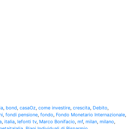
ia
,
bond
,
casaOz
,
come investire
,
crescita
,
Debito
,
ni
,
fondi pensione
,
fondo
,
Fondo Monetario Internazionale
,
a
,
italia
,
lefonti tv
,
Marco Bonifacio
,
mf
,
milan
,
milano
,
netaitalalia
,
Piani Individuali di Risparmio
,