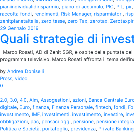
pianiindividualidirisparmio
,
piano di accumulo
,
PIC
,
PIL
,
pir
raccolta fondi
,
rendimenti
,
Risk Manager
,
risparmiatori
,
ris
zenitpianetaitalia
,
zero tasse
,
zero Tax
,
zerotax
,
Zerotaxpir
29 Gennaio 2019
Quali strategie di inves
Marco Rosati, AD di Zenit SGR, è ospite della puntata del
programma televisivo, Marco Rosati affronta il tema dell’in
by
Andrea Doniselli
Press
,
video
0
2.0
,
3.0
,
4.0
,
Aim
,
Assogestioni
,
azioni
,
Banca Centrale Eur
digitale
,
Euro
,
finanza
,
Finanza Personale
,
fintech
,
fondi
,
Fo
investimento
,
IMF
,
investimenti
,
investimento
,
investire
,
inv
obbligazioni
,
pac
,
pensaci oggi
,
pensione
,
pensione integra
Politica e Società
,
portafoglio
,
previdenza
,
Private Banking