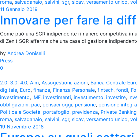
roma
,
salvadanaio
,
salvini
,
sgr
,
sicav
,
versamento unico
,
vol
11 Gennaio 2019
Innovare per fare la dif
Come può una SGR indipendente rimanere competitiva in un
di Zenit SGR afferma che una casa di gestione indipenden
by
Andrea Doniselli
Press
0
2.0
,
3.0
,
4.0
,
Aim
,
Assogestioni
,
azioni
,
Banca Centrale Eur
digitale
,
Euro
,
finanza
,
Finanza Personale
,
fintech
,
fondi
,
Fo
investimento
,
IMF
,
investimenti
,
investimento
,
investire
,
inv
obbligazioni
,
pac
,
pensaci oggi
,
pensione
,
pensione integra
Politica e Società
,
portafoglio
,
previdenza
,
Private Banking
roma
,
salvadanaio
,
salvini
,
sgr
,
sicav
,
versamento unico
,
vol
19 Novembre 2018