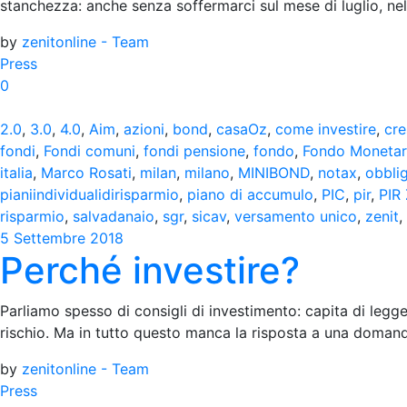
stanchezza: anche senza soffermarci sul mese di luglio, nel
by
zenitonline - Team
Press
0
2.0
,
3.0
,
4.0
,
Aim
,
azioni
,
bond
,
casaOz
,
come investire
,
cre
fondi
,
Fondi comuni
,
fondi pensione
,
fondo
,
Fondo Monetari
italia
,
Marco Rosati
,
milan
,
milano
,
MINIBOND
,
notax
,
obbli
pianiindividualidirisparmio
,
piano di accumulo
,
PIC
,
pir
,
PIR 
risparmio
,
salvadanaio
,
sgr
,
sicav
,
versamento unico
,
zenit
,
5 Settembre 2018
Perché investire?
Parliamo spesso di consigli di investimento: capita di legger
rischio. Ma in tutto questo manca la risposta a una doman
by
zenitonline - Team
Press