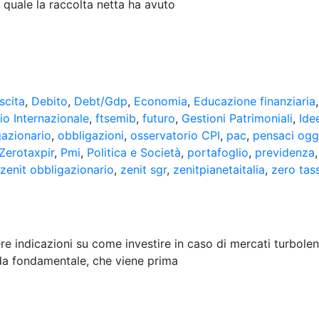
 quale la raccolta netta ha avuto
scita
,
Debito
,
Debt/Gdp
,
Economia
,
Educazione finanziaria
o Internazionale
,
ftsemib
,
futuro
,
Gestioni Patrimoniali
,
Ide
gazionario
,
obbligazioni
,
osservatorio CPI
,
pac
,
pensaci ogg
Zerotaxpir
,
Pmi
,
Politica e Società
,
portafoglio
,
previdenza
zenit obbligazionario
,
zenit sgr
,
zenitpianetaitalia
,
zero tas
e indicazioni su come investire in caso di mercati turbolenti
da fondamentale, che viene prima