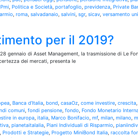
,
Pmi
,
Politica e Società
,
portafoglio
,
previdenza
,
Private Ba
parmio
,
roma
,
salvadanaio
,
salvini
,
sgr
,
sicav
,
versamento un
timento per il 2019?
 28 gennaio di Asset Management, la trasmissione di Le Fon
certezza dei mercati, presenta le
opea
,
Banca d’Italia
,
bond
,
casaOz
,
come investire
,
crescita
ndi comuni
,
fondi pensione
,
fondo
,
Fondo Monetario Intern
estire in europa
,
italia
,
Marco Bonifacio
,
mf
,
milan
,
milano
,
m
tiva
,
pianetaitalalia
,
Piani Individuali di Risparmio
,
pianiindi
,
Prodotti e Strategie
,
Progetto MiniBond Italia
,
raccolta fo