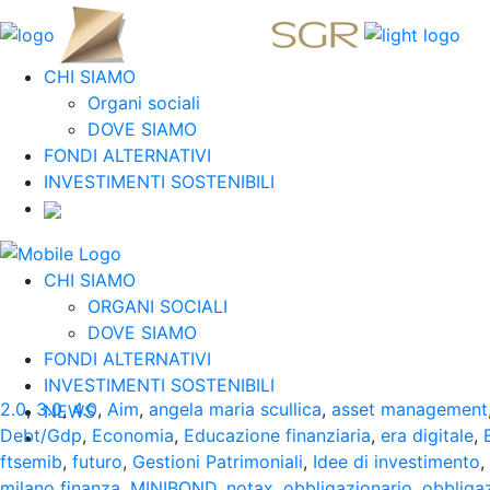
CHI SIAMO
Organi sociali
DOVE SIAMO
FONDI ALTERNATIVI
INVESTIMENTI SOSTENIBILI
CHI SIAMO
ORGANI SOCIALI
DOVE SIAMO
FONDI ALTERNATIVI
INVESTIMENTI SOSTENIBILI
2.0
,
3.0
,
4.0
,
Aim
,
angela maria scullica
,
asset management
NEWS
Debt/Gdp
,
Economia
,
Educazione finanziaria
,
era digitale
,
ftsemib
,
futuro
,
Gestioni Patrimoniali
,
Idee di investimento
,
milano finanza
,
MINIBOND
,
notax
,
obbligazionario
,
obbligaz