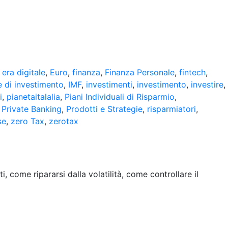
,
era digitale
,
Euro
,
finanza
,
Finanza Personale
,
fintech
,
e di investimento
,
IMF
,
investimenti
,
investimento
,
investire
,
i
,
pianetaitalalia
,
Piani Individuali di Risparmio
,
,
Private Banking
,
Prodotti e Strategie
,
risparmiatori
,
se
,
zero Tax
,
zerotax
, come ripararsi dalla volatilità, come controllare il