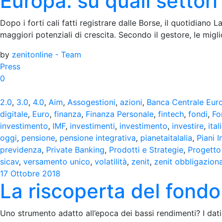
Europa: su quali settor
Dopo i forti cali fatti registrare dalle Borse, il quotidiano
maggiori potenziali di crescita. Secondo il gestore, le migl
by
zenitonline - Team
Press
0
2.0
,
3.0
,
4.0
,
Aim
,
Assogestioni
,
azioni
,
Banca Centrale Eur
digitale
,
Euro
,
finanza
,
Finanza Personale
,
fintech
,
fondi
,
Fo
investimento
,
IMF
,
investimenti
,
investimento
,
investire
,
ital
oggi
,
pensione
,
pensione integrativa
,
pianetaitalalia
,
Piani I
previdenza
,
Private Banking
,
Prodotti e Strategie
,
Progetto 
sicav
,
versamento unico
,
volatilità
,
zenit
,
zenit obbligazion
17 Ottobre 2018
La riscoperta del fond
Uno strumento adatto all’epoca dei bassi rendimenti? I dati 