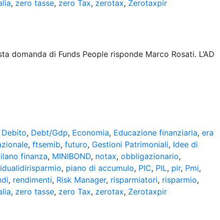
alia
,
zero tasse
,
zero Tax
,
zerotax
,
Zerotaxpir
sta domanda di Funds People risponde Marco Rosati. L’AD
,
Debito
,
Debt/Gdp
,
Economia
,
Educazione finanziaria
,
era
azionale
,
ftsemib
,
futuro
,
Gestioni Patrimoniali
,
Idee di
ilano finanza
,
MINIBOND
,
notax
,
obbligazionario
,
vidualidirisparmio
,
piano di accumulo
,
PIC
,
PIL
,
pir
,
Pmi
,
ndi
,
rendimenti
,
Risk Manager
,
risparmiatori
,
risparmio
,
alia
,
zero tasse
,
zero Tax
,
zerotax
,
Zerotaxpir