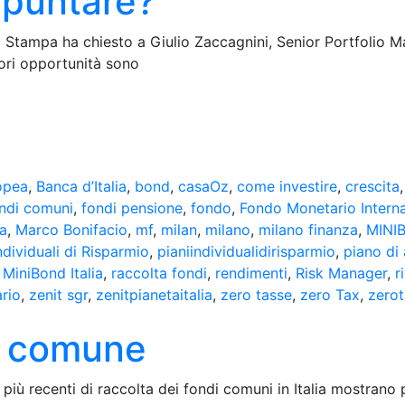
i puntare?
 La Stampa ha chiesto a Giulio Zaccagnini, Senior Portfolio M
iori opportunità sono
opea
,
Banca d’Italia
,
bond
,
casaOz
,
come investire
,
crescita
ndi comuni
,
fondi pensione
,
fondo
,
Fondo Monetario Intern
ia
,
Marco Bonifacio
,
mf
,
milan
,
milano
,
milano finanza
,
MINI
ndividuali di Risparmio
,
pianiindividualidirisparmio
,
piano di
MiniBond Italia
,
raccolta fondi
,
rendimenti
,
Risk Manager
,
r
ario
,
zenit sgr
,
zenitpianetaitalia
,
zero tasse
,
zero Tax
,
zero
o comune
più recenti di raccolta dei fondi comuni in Italia mostrano 