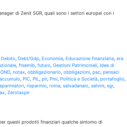
anager di Zenit SGR, quali sono i settori europei con i
,
Debito
,
Debt/Gdp
,
Economia
,
Educazione finanziaria
,
era
azionale
,
ftsemib
,
futuro
,
Gestioni Patrimoniali
,
Idee di
BOND
,
notax
,
obbligazionario
,
obbligazioni
,
pac
,
pensaci
 accumulo
,
PIC
,
PIL
,
pir
,
Pmi
,
Politica e Società
,
portafoglio
,
isparmiatori
,
risparmio
,
roma
,
salvadanaio
,
salvini
,
sgr
,
tax
,
Zerotaxpir
per questi prodotti finanziari qualche sintomo di