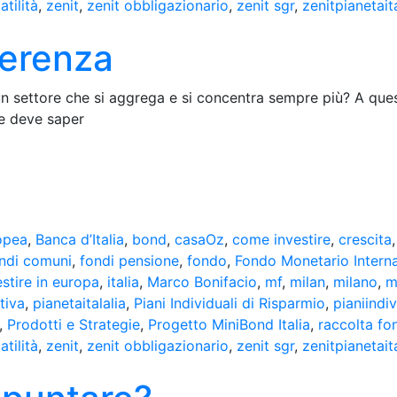
atilità
,
zenit
,
zenit obbligazionario
,
zenit sgr
,
zenitpianetait
ferenza
 settore che si aggrega e si concentra sempre più? A que
te deve saper
opea
,
Banca d’Italia
,
bond
,
casaOz
,
come investire
,
crescita
ndi comuni
,
fondi pensione
,
fondo
,
Fondo Monetario Intern
estire in europa
,
italia
,
Marco Bonifacio
,
mf
,
milan
,
milano
,
m
tiva
,
pianetaitalalia
,
Piani Individuali di Risparmio
,
pianiindi
,
Prodotti e Strategie
,
Progetto MiniBond Italia
,
raccolta fo
atilità
,
zenit
,
zenit obbligazionario
,
zenit sgr
,
zenitpianetait