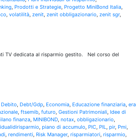
nking
,
Prodotti e Strategie
,
Progetto MiniBond Italia
,
ico
,
volatilità
,
zenit
,
zenit obbligazionario
,
zenit sgr
,
ti TV dedicata al risparmio gestito. Nel corso del
,
Debito
,
Debt/Gdp
,
Economia
,
Educazione finanziaria
,
era
azionale
,
ftsemib
,
futuro
,
Gestioni Patrimoniali
,
Idee di
ilano finanza
,
MINIBOND
,
notax
,
obbligazionario
,
vidualidirisparmio
,
piano di accumulo
,
PIC
,
PIL
,
pir
,
Pmi
,
ndi
,
rendimenti
,
Risk Manager
,
risparmiatori
,
risparmio
,