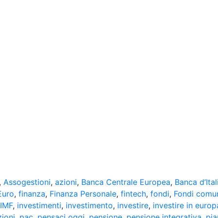
,
Assogestioni
,
azioni
,
Banca Centrale Europea
,
Banca d’Ital
Euro
,
finanza
,
Finanza Personale
,
fintech
,
fondi
,
Fondi comu
IMF
,
investimenti
,
investimento
,
investire
,
investire in europ
ioni
,
pac
,
pensaci oggi
,
pensione
,
pensione integrativa
,
pia