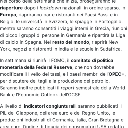
Nel corso della settimana che inizia, proseguiranno le
riaperture
dopo i
lockdown
nazionali, in ordine sparso. In
Europa
, riapriranno bar e ristoranti nei Paesi Bassi e in
Belgio, le università in Svizzera, le spiagge in Portogallo,
mentre saranno consentiti i viaggi interni in Grecia, riunioni
di piccoli gruppi di persone in Germania e ripartirà la Liga
di calcio in Spagna. Nel
resto del mondo
, riaprirà New
York, negozi e ristoranti in India e le scuole in Sudafrica.
In settimana si riunirà il FOMC, il
comitato
di politica
monetaria della Federal Reserve
, che non dovrebbe
modificare il livello dei tassi, e i paesi membri dell’
OPEC+
,
per discutere dei tagli alla produzione del petrolio.
Saranno inoltre pubblicati il
report
semestrale della World
Bank e l’Economic Outlook dell’OCSE.
A livello di
indicatori congiunturali
, saranno pubblicati il
PIL del Giappone, dell’area euro e del Regno Unito, le
produzioni industriali di Germania, Italia, Gran Bretagna e
area euro, l’indice di fiducia dei consumatori USA redatto