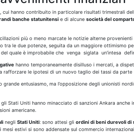
, cui hanno contribuito in particolare risultati trimestrali d
randi banche statunitensi
e di alcune
società del compart
scillazioni più o meno marcate le notizie alterne provenienti
nto tra le due potenze, seguita da un maggiore ottimismo per
rima del quale è improbabile che venga siglata un’intesa def
egative
hanno temporaneamente disilluso i mercati, a dispett
a rafforzare le ipotesi di un nuovo taglio dei tassi da parte
o grande entusiasmo, ma l’opposizione degli unionisti nord
 gli Stati Uniti hanno minacciato di sanzioni Ankara anche i
ssioni americane.
li
negli
Stati Uniti
: sono attesi gli
ordini di beni durevoli d
ei mesi estivi si sono addensate sul commercio internazional