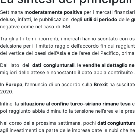
Settimana
moderatamente positiva
per i mercati finanziari
deluso, infatti, le pubblicazioni degli
utili di periodo
delle
g
negative come nel caso di IBM.
Tra gli altri temi ricorrenti, i mercati hanno scontato con o
delusione per il limitato raggio dell’accordo fin qui raggiu
del vertice dei paesi dell’Asia e dell’area del Pacifico, p
Dal lato dei
dati congiunturali
, le
vendite al dettaglio n
migliori delle attese e nonostante il dato abbia contribuito 
In
Europa
, l’annuncio di un accordo sulla
Brexit
ha suscitat
2020.
Infine, la
situazione al confine turco-siriano rimane tesa
e
poi raggiunto abbia diminuito la tensione nell’area e le pre
Nel corso della prossima settimana, pochi
dati congiuntura
agli investimenti da parte delle imprese date le nubi che n