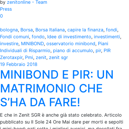
by
zenitonline - Team
Press
0
bologna
,
Borsa
,
Borsa Italiana
,
capire la finanza
,
fondi
,
Fondi comuni
,
fondo
,
Idee di investimento
,
investimenti
,
investire
,
MINIBOND
,
osservatorio minibond
,
Piani
Individuali di Risparmio
,
piano di accumulo
,
pir
,
PIR
Zerotaxpir
,
Pmi
,
zenit
,
zenit sgr
19 Febbraio 2018
MINIBOND E PIR: UN
MATRIMONIO CHE
S’HA DA FARE!
E che in Zenit SGR è anche già stato celebrato. Articolo
pubblicato su Il Sole 24 Ore Mai dare per morti e sepolti
i mini-bond: nati sotto i migliori auspici, ma decollati fra