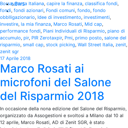
Borsa
,
Borsa Italiana
,
capire la finanza
,
classifica fondi
,
NEWS
fondi
,
fondi azionari
,
Fondi comuni
,
fondo
,
fondo
obblligazionario
,
Idee di investimento
,
investimenti
,
investire
,
la mia finanza
,
Marco Rosati
,
Mid cap
,
performance fondi
,
Piani Individuali di Risparmio
,
piano di
accumulo
,
pir
,
PIR Zerotaxpir
,
Pmi
,
primo posto
,
salone del
risparmio
,
small cap
,
stock picking
,
Wall Street Italia
,
zenit
,
zenit sgr
17 Aprile 2018
Marco Rosati ai
microfoni del Salone
del Risparmio 2018
In occasione della nona edizione del Salone del Risparmio,
organizzato da Assogestioni e svoltosi a Milano dal 10 al
12 aprile, Marco Rosati, AD di Zenit SGR, è stato