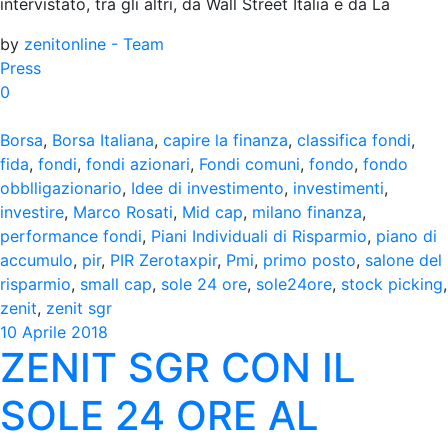
intervistato, tra gli altri, da Wall Street Italia e da La
by
zenitonline - Team
Press
0
Borsa
,
Borsa Italiana
,
capire la finanza
,
classifica fondi
,
fida
,
fondi
,
fondi azionari
,
Fondi comuni
,
fondo
,
fondo
obblligazionario
,
Idee di investimento
,
investimenti
,
investire
,
Marco Rosati
,
Mid cap
,
milano finanza
,
performance fondi
,
Piani Individuali di Risparmio
,
piano di
accumulo
,
pir
,
PIR Zerotaxpir
,
Pmi
,
primo posto
,
salone del
risparmio
,
small cap
,
sole 24 ore
,
sole24ore
,
stock picking
,
zenit
,
zenit sgr
10 Aprile 2018
ZENIT SGR CON IL
SOLE 24 ORE AL