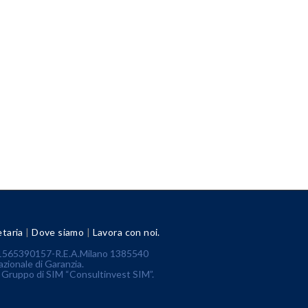
taria
|
Dove siamo
|
Lavora con noi.
A 11565390157-R.E.A.Milano 1385540
azionale di Garanzia.
l Gruppo di SIM “Consultinvest SIM”.