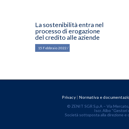
La sostenibilità entra nel
processo di erogazione
del credito alle aziende
15 Febbraio 2022
Privacy
|
Normativa e documentazi
© ZENIT SGR S.p.A – Via Mercato, 
Iscr. Albo “Gestori 
Società sottoposta alla direzione e