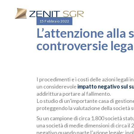
15 Febbraio 2022
L’attenzione alla s
controversie lega
I procedimenti e i costi delle azioni legali
un considerevole
impatto negativo sul s
addirittura portare al fallimento.
Lo studio di un’importante casa di gestione
proteggendo la valutazione della società s
Su un campione di circa 1.800 società statu
una società di medie dimensioni di circa i
negativo quando parte l’azione legale; inolt