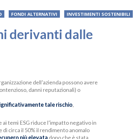
O
FONDI ALTERNATIVI
INVESTIMENTI SOSTENIBILI
hi derivanti dalle
i organizzazione dell’azienda possono avere
contenzioso, danni reputazionali) o
ignificativamente tale rischio
,
e ai temi ESG riduce l’impatto negativo in
 di circa il 50% il rendimento anomalo
recupero più elevata
dopo che è stata