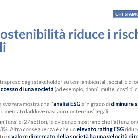
CHI SIAM
ostenibilità riduce i risc
li
 intraprese dagli stakeholder su temi ambientali, sociali e d
uccesso di una società
(ad esempio, danni, multe, costi di 
 svizzera mostra che l’
analisi ESG
è in grado di
diminuire s
ul mercato laddove nascano contenziosi legali.
nitensi di 27 settori, le evidenze mostrano che l’attenzion
l 23%. Altra conseguenza è che un
elevato rating ESG
riduce
re il
valore di mercato della società ha una velocità di 