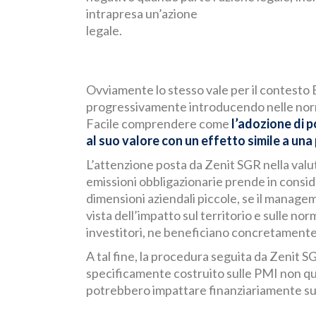
intrapresa un’azione
legale.
Ovviamente lo stesso vale per il contesto 
progressivamente introducendo nelle norm
Facile comprendere come
l’adozione di p
al suo valore con un effetto simile a una
L’attenzione posta da Zenit SGR nella valut
emissioni obbligazionarie prende in consi
dimensioni aziendali piccole, se il manage
vista dell’impatto sul territorio e sulle nor
investitori, ne beneficiano concretamente
A tal fine, la procedura seguita da Zenit SG
specificamente costruito sulle PMI non qu
potrebbero impattare finanziariamente sul