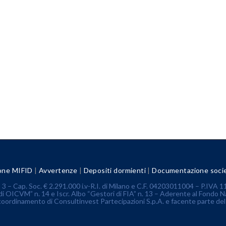
one MIFID
|
Avvertenze
|
Depositi dormienti
|
Documentazione socie
3 – Cap. Soc. € 2.291.000 i.v-R.I. di Milano e C.F. 04203011004 – P.IV
di OICVM” n. 14 e Iscr. Albo “Gestori di FIA” n. 13 – Aderente al Fondo N
 coordinamento di Consultinvest Partecipazioni S.p.A. e facente parte de