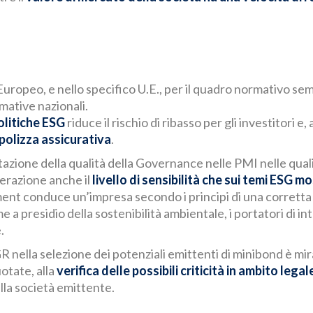
Europeo, e nello specifico U.E., per il quadro normativo s
ative nazionali.
olitiche ESG
riduce il rischio di ribasso per gli investitori 
 polizza assicurativa
.
azione della qualità della Governance nelle PMI nelle quali
derazione anche il
livello di sensibilità che sui temi ESG mo
ment conduce un’impresa secondo i principi di una corretta 
me a presidio della sostenibilità ambientale, i portatori di in
.
R nella selezione dei potenziali emittenti di minibond è mir
otate, alla
verifica delle possibili criticità in ambito lega
la società emittente.