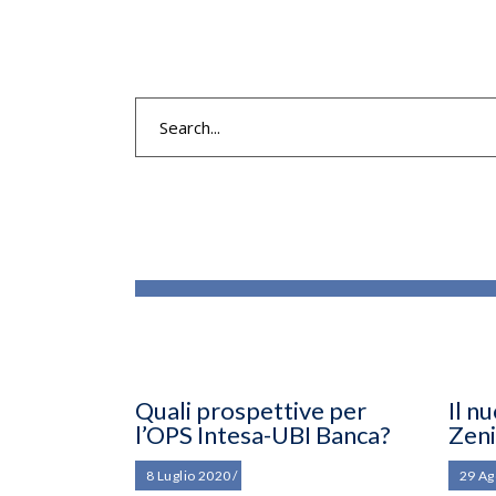
Search
for:
Quali prospettive per
Il n
l’OPS Intesa-UBI Banca?
Zeni
8 Luglio 2020
29 Ag