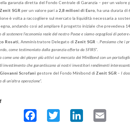
ella garanzia diretta del Fondo Centrale di Garanzia – per un valore pa
Zenit SGR
per un valore pari a
2,8 milioni di Euro
, ha una durata di
zione è volta a raccogliere sul mercato la liquidità necessaria a soste
rdegna, andando così ad ampliare il progetto iniziale che prevedeva 14
 di sostenere l’economia reale del nostro Paese e siamo orgogliosi di poter
co Rosati
, Amministratore Delegato di
Zenit SGR
-.
Pensiamo che i pr
sardo, come testimoniato dalla garanzia offerta da SFIRS
”.
 come uno dei player più attivi sul mercato dei MiniBond con un portafogli
i investimento che garantiscano ai nostri investitori rendimenti interessanti
Giovanni Scrofani
gestore del Fondo Minibond di
Zenit SGR
–
I dos
 di un’altra operazione”.
f
Facebook
Twitter
LinkedIn
Email