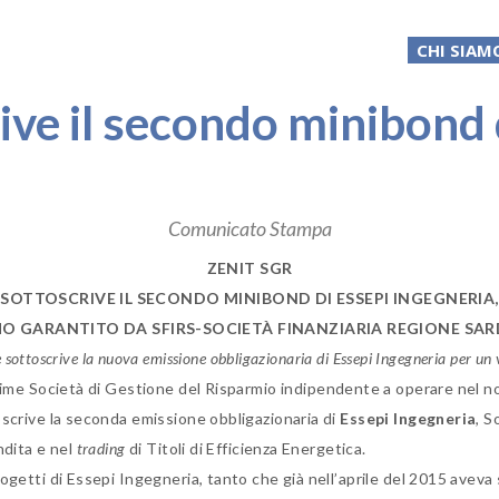
CHI SIAM
rive il secondo minibond 
Comunicato Stampa
ZENIT SGR
SOTTOSCRIVE IL SECONDO MINIBOND DI ESSEPI INGEGNERIA,
IMO GARANTITO DA
SFIRS-SOCIETÀ FINANZIARIA REGIONE
SAR
e sottoscrive la nuova emissione obbligazionaria di
Essepi Ingegneria per un 
prime Società di Gestione del Risparmio indipendente a operare nel n
scrive la seconda emissione obbligazionaria di
Essepi Ingegneria
, S
ndita e nel
trading
di Titoli di Efficienza Energetica.
rogetti di Essepi Ingegneria, tanto che già nell’aprile del 2015 avev