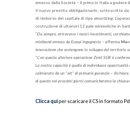
emesso dalla Società – il primo in Italia a godere d
Il nuovo prestito obbligazionario, sottoscritto da
di rimborso del capitale di tipo
amortizing
. L’opera
costruzione di ulteriori 12 pale minieoliche in Sa
“
Da sempre, attraverso i nostri investimenti, cerchiamo
minibond emesso da Essepi Ingegneria
– afferma
Mar
innovazione che sostengono lo sviluppo del territorio 
“
Con questa ulteriore operazione Zenit SGR si conferma
La nostra capacità è quella di individuare opportunità d
calmierato da un “set” di primarie garanzie
– dichiara
di questo nei prossimi giorni comunicheremo la chiusura
Clicca qui
per scaricare il CS in formato Pd