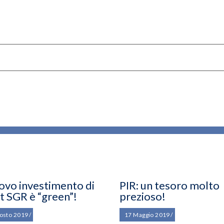
uovo investimento di
PIR: un tesoro molto
t SGR è “green”!
prezioso!
osto 2019
17 Maggio 2019