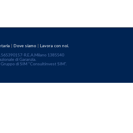
taria
|
Dove siamo
|
Lavora con noi.
A 11565390157-R.E.A.Milano 1385540
azionale di Garanzia.
l Gruppo di SIM “Consultinvest SIM”.