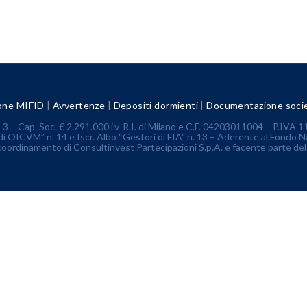
one MIFID
|
Avvertenze
|
Depositi dormienti
|
Documentazione socie
3 – Cap. Soc. € 2.291.000 i.v-R.I. di Milano e C.F. 04203011004 – P.IV
di OICVM” n. 14 e Iscr. Albo “Gestori di FIA” n. 13 – Aderente al Fondo N
 coordinamento di Consultinvest Partecipazioni S.p.A. e facente parte de