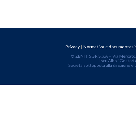
Privacy
|
Normativa e documentazi
© ZENIT SGR S.p.A – Via Mercato, 
Iscr. Albo “Gestori 
Società sottoposta alla direzione e