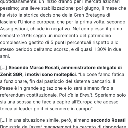
quotidianamente: un inizio d’anno per i mercati azionari
pessimo; una lieve stabilizzazione; poi giugno, il mese che
ha visto la storica decisione della Gran Bretagna di
lasciare l’Unione europea, che per la prima volta, secondo
Assogestioni, chiude in negativo. Nel complesso il primo
semestre 2016 segna un incremento del patrimonio
complessivo gestito di 5 punti percentuali rispetto allo
stesso periodo dell’anno scorso, e di quasi il 30% in due
anni.
[…]
Secondo Marco Rosati, amministratore delegato di
Zenit SGR, i motivi sono molteplici
. “Le cose fanno fatica
a funzionare, fin dal pasticcio del sistema bancario. Il
Paese è in grande agitazione e lo sarà almeno fino al
referendum costituzionale. Poi c’è la
Brexit
. Speriamo solo
sia una scossa che faccia capire all’Europa che adesso
tocca ai leader politici scendere in campo”.
[…] In una situazione simile, però, almeno
secondo Rosati
l’industria dell’
asset management
ha cercato di rispondere