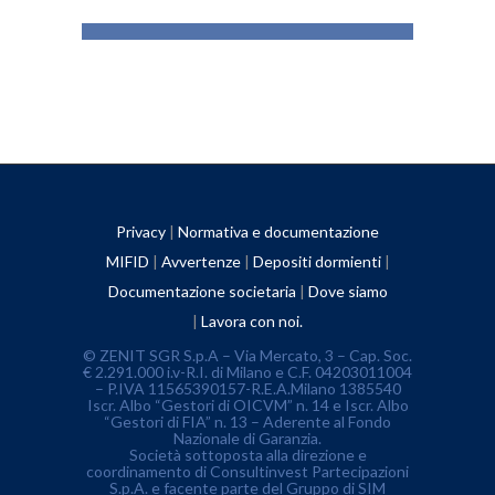
Privacy
|
Normativa e documentazione
MIFID
|
Avvertenze
|
Depositi dormienti
|
Documentazione societaria
|
Dove siamo
|
Lavora con noi.
© ZENIT SGR S.p.A – Via Mercato, 3 – Cap. Soc.
€ 2.291.000 i.v-R.I. di Milano e C.F. 04203011004
– P.IVA 11565390157-R.E.A.Milano 1385540
Iscr. Albo “Gestori di OICVM” n. 14 e Iscr. Albo
“Gestori di FIA” n. 13 – Aderente al Fondo
Nazionale di Garanzia.
Società sottoposta alla direzione e
coordinamento di Consultinvest Partecipazioni
S.p.A. e facente parte del Gruppo di SIM