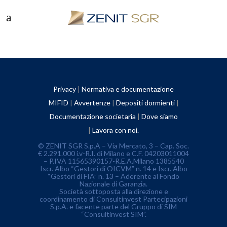
Privacy
|
Normativa e documentazione
MIFID
|
Avvertenze
|
Depositi dormienti
|
Documentazione societaria
|
Dove siamo
|
Lavora con noi.
© ZENIT SGR S.p.A – Via Mercato, 3 – Cap. Soc.
€ 2.291.000 i.v-R.I. di Milano e C.F. 04203011004
– P.IVA 11565390157-R.E.A.Milano 1385540
Iscr. Albo “Gestori di OICVM” n. 14 e Iscr. Albo
“Gestori di FIA” n. 13 – Aderente al Fondo
Nazionale di Garanzia.
Società sottoposta alla direzione e
coordinamento di Consultinvest Partecipazioni
S.p.A. e facente parte del Gruppo di SIM
“Consultinvest SIM”.